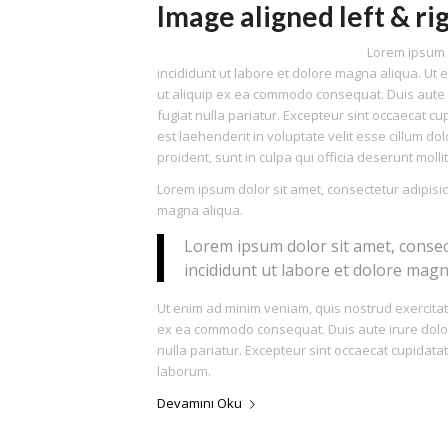
Image aligned left & ri
Lorem ipsum d
incididunt ut labore et dolore magna aliqua. Ut 
ut aliquip ex ea commodo consequat. Duis aute ir
fugiat nulla pariatur. Excepteur sint occaecat cup
est laehenderit in voluptate velit esse cillum do
proident, sunt in culpa qui officia deserunt moll
Lorem ipsum dolor sit amet, consectetur adipisic
magna aliqua.
Lorem ipsum dolor sit amet, consec
incididunt ut labore et dolore magn
Ut enim ad minim veniam, quis nostrud exercitati
ex ea commodo consequat. Duis aute irure dolor i
nulla pariatur. Excepteur sint occaecat cupidatat
laborum.
Devamını Oku