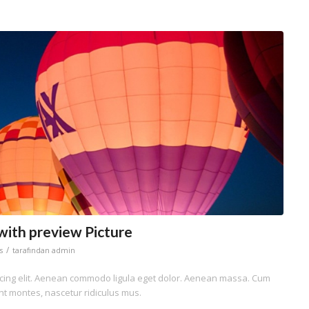
 with preview Picture
/
s
tarafından
admin
scing elit. Aenean commodo ligula eget dolor. Aenean massa. Cum
nt montes, nascetur ridiculus mus.