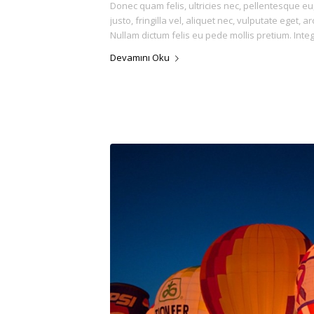
Donec quam felis, ultricies nec, pellentesque 
justo, fringilla vel, aliquet nec, vulputate eget, a
Nullam dictum felis eu pede mollis pretium. Int
Devamını Oku