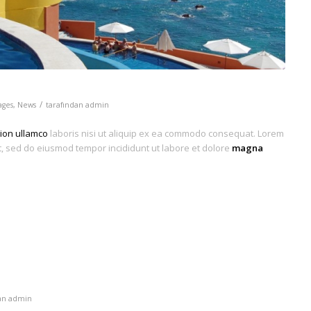
/
ages
,
News
tarafından
admin
tion ullamco
laboris nisi ut aliquip ex ea commodo consequat. Lorem
it, sed do eiusmod tempor incididunt ut labore et dolore
magna
dan
admin