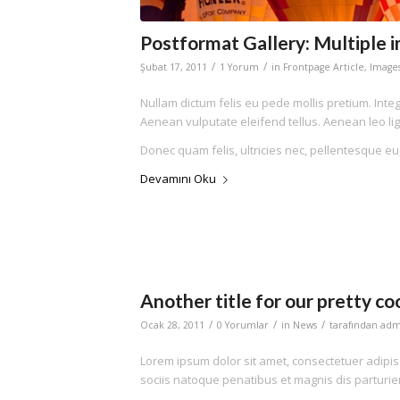
Postformat Gallery: Multiple i
/
/
Şubat 17, 2011
1 Yorum
in
Frontpage Article
,
Image
Nullam dictum felis eu pede mollis pretium. Int
Aenean vulputate eleifend tellus. Aenean leo ligu
Donec quam felis, ultricies nec, pellentesque eu
Devamını Oku
Another title for our pretty co
/
/
/
Ocak 28, 2011
0 Yorumlar
in
News
tarafından
adm
Lorem ipsum dolor sit amet, consectetuer adipi
sociis natoque penatibus et magnis dis parturie