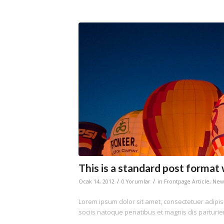
This is a standard post format
/
/
Ocak 14, 2012
0 Yorumlar
in
Frontpage Article
,
New
Lorem ipsum dolor sit amet, consectetuer adipi
sociis natoque penatibus et magnis dis parturie