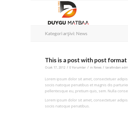
Kategori arşivi: News
This is a post with post format
/
/
/
Ocak 17, 2012
0 Yorumlar
in
News
tarafından
adm
Lorem ipsum dolor sit amet, consectetuer adipi
sociis natoque penatibus et magnis dis parturien
pellentesque eu, pretium quis, sem. Nulla cons
Lorem ipsum dolor sit amet, consectetuer adipi
sociis natoque penatibus.