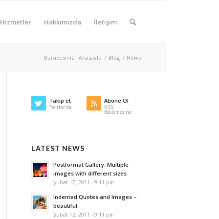
Hizmetler
Hakkımızda
İletişim
Buradasınız:
Anasayfa
/
Blog
/
News
Takip et
Abone Ol
Twitter'da
RSS
Beslemesine
LATEST NEWS
Postformat Gallery: Multiple
images with different sizes
Şubat 17, 2011 - 9:11 pm
Indented Quotes and Images –
beautiful
Şubat 12, 2011 - 9:11 pm