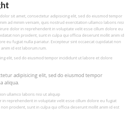
ght
olor sit amet, consectetur adipisicing elit, sed do eiusmod tempor
enim ad minim veniam, quis nostrud exercitation ullamco laboris nisi
ure dolor in reprehenderit in voluptate velit esse cillum dolore eu
idatat non proident, sunt in culpa qui officia deserunt mollit anim id
lore eu fugiat nulla pariatur. Excepteur sint occaecat cupidatat non
it anim id est laborum.rum.
ing elit, sed do eiusmod tempor incididunt ut labore et dolore
tetur adipisicing elit, sed do eiusmod tempor
a aliqua.
on ullamco laboris nisi ut aliquip
n reprehenderit in voluptate velit esse cillum dolore eu fugiat
 non proident, sunt in culpa qui officia deserunt mollit anim id est