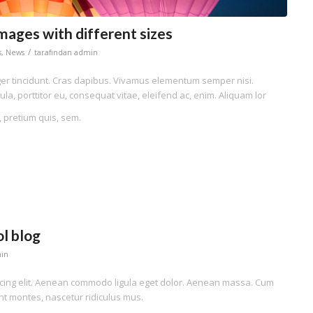
mages with different sizes
/
s
,
News
tarafından
admin
eger tincidunt. Cras dapibus. Vivamus elementum semper nisi.
la, porttitor eu, consequat vitae, eleifend ac, enim. Aliquam lor
, pretium quis, sem.
ol blog
in
scing elit. Aenean commodo ligula eget dolor. Aenean massa. Cum
nt montes, nascetur ridiculus mus.