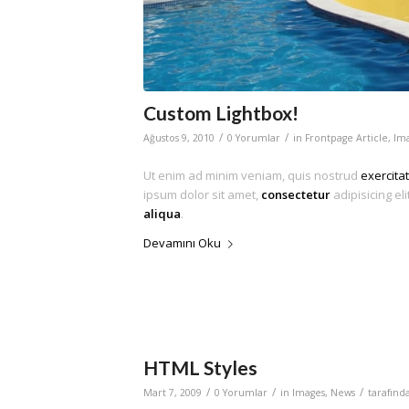
Custom Lightbox!
/
/
Ağustos 9, 2010
0 Yorumlar
in
Frontpage Article
,
Im
Ut enim ad minim veniam, quis nostrud
exercita
ipsum dolor sit amet,
consectetur
adipisicing el
aliqua
.
Devamını Oku
HTML Styles
/
/
/
Mart 7, 2009
0 Yorumlar
in
Images
,
News
tarafın