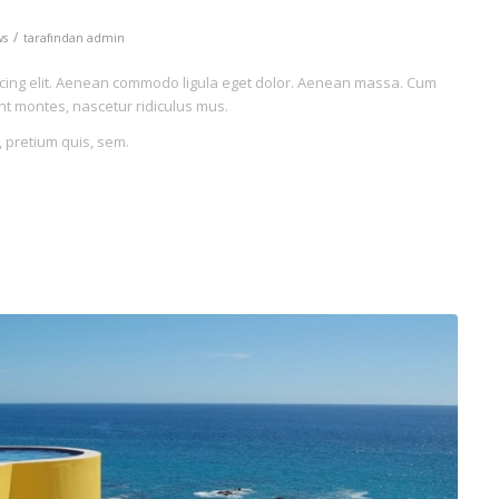
/
ws
tarafından
admin
scing elit. Aenean commodo ligula eget dolor. Aenean massa. Cum
nt montes, nascetur ridiculus mus.
, pretium quis, sem.