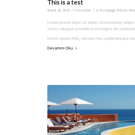
This is a test
/
/
Aralık 28, 2010
0 Yorumlar
in
Frontpage Article
,
Ne
Lorem ipsum dolor sit amet, consectetuer adipi
sociis natoque penatibus et magnis dis parturie
Donec quam felis, ultricies nec, pellentesque eu
Devamını Oku