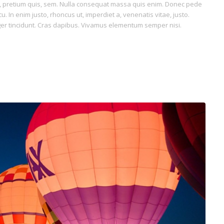
eu, pretium quis, sem. Nulla consequat massa quis enim. Donec pede
rcu. In enim justo, rhoncus ut, imperdiet a, venenatis vitae, justo.
eger tincidunt. Cras dapibus. Vivamus elementum semper nisi.