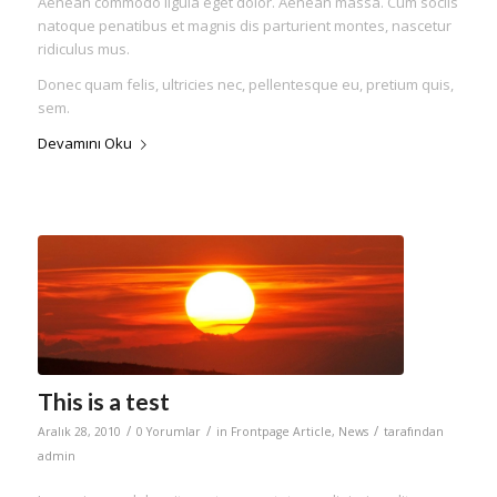
Aenean commodo ligula eget dolor. Aenean massa. Cum sociis
natoque penatibus et magnis dis parturient montes, nascetur
ridiculus mus.
Donec quam felis, ultricies nec, pellentesque eu, pretium quis,
sem.
Devamını Oku
This is a test
/
/
/
Aralık 28, 2010
0 Yorumlar
in
Frontpage Article
,
News
tarafından
admin