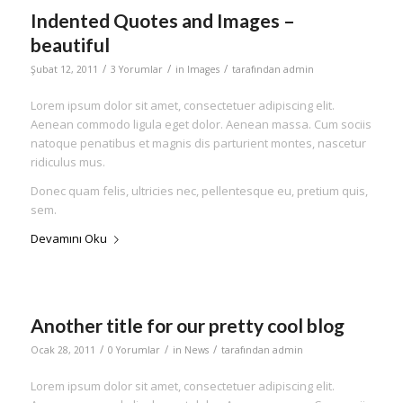
Indented Quotes and Images –
beautiful
/
/
/
Şubat 12, 2011
3 Yorumlar
in
Images
tarafından
admin
Lorem ipsum dolor sit amet, consectetuer adipiscing elit.
Aenean commodo ligula eget dolor. Aenean massa. Cum sociis
natoque penatibus et magnis dis parturient montes, nascetur
ridiculus mus.
Donec quam felis, ultricies nec, pellentesque eu, pretium quis,
sem.
Devamını Oku
Another title for our pretty cool blog
/
/
/
Ocak 28, 2011
0 Yorumlar
in
News
tarafından
admin
Lorem ipsum dolor sit amet, consectetuer adipiscing elit.