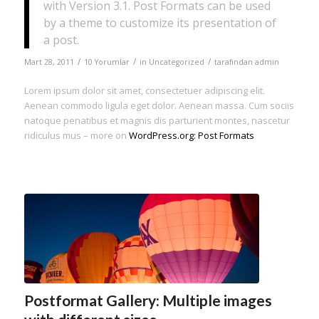
with Version 3.1. Post Formats can be used
by a theme to customize its presentation of
a post.
/
/
/
Mart 28, 2011
10 Yorumlar
in
Uncategorized
tarafından
admin
Lorem ipsum dolor sit amet, consectetuer adipiscing elit.
Aenean commodo ligula eget dolor. Aenean massa. Cum sociis
natoque penatibus et magnis dis parturient montes, nascetur
ridiculus mus – more on
WordPress.org: Post Formats
Postformat Gallery: Multiple images