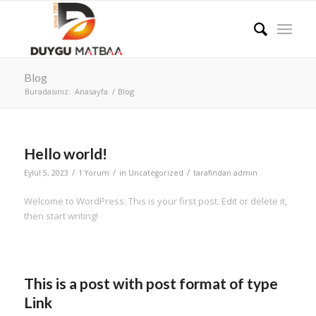
Blog
Buradasınız:
Anasayfa
/
Blog
Hello world!
/
/
/
Eylül 5, 2023
1 Yorum
in
Uncategorized
tarafından
admin
Welcome to WordPress. This is your first post. Edit or delete it,
then start writing!
This is a post with post format of type
Link