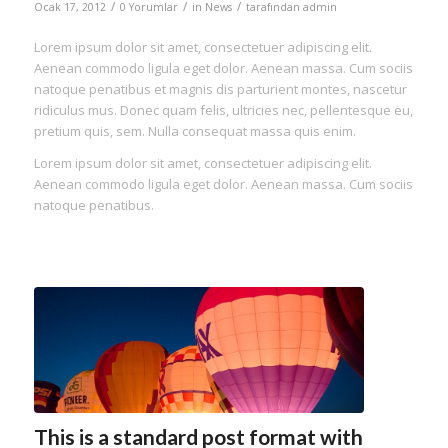
/
/
/
Ocak 17, 2012
0 Yorumlar
in
News
tarafından
admin
Lorem ipsum dolor sit amet, consectetuer adipiscing elit.
Aenean commodo ligula eget dolor. Aenean massa. Cum sociis
natoque penatibus et magnis dis parturient montes, nascetur
ridiculus mus. Donec quam felis, ultricies nec, pellentesque eu,
pretium quis, sem. Nulla consequat massa quis enim.
Lorem ipsum dolor sit amet, consectetuer adipiscing elit.
Aenean commodo ligula eget dolor. Aenean massa. Cum sociis
natoque penatibus.
This is a standard post format with