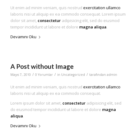
Ut enim ad minim veniam, quis nostrud
exercitation ullamco
laboris nisi ut aliquip ex ea commodo consequat. Lorem ipsum
dolor sit amet,
consectetur
adipisicing elit, sed do eiusmod
tempor incididunt ut labore et dolore
magna aliqua
.
Devamını Oku
A Post without Image
/
/
/
Mayıs 7, 2010
0 Yorumlar
in
Uncategorized
tarafından
admin
Ut enim ad minim veniam, quis nostrud
exercitation ullamco
laboris nisi ut aliquip ex ea commodo consequat.
Lorem ipsum dolor sit amet,
consectetur
adipisicing elit, sed
do eiusmod tempor incididunt ut labore et dolore
magna
aliqua
.
Devamını Oku