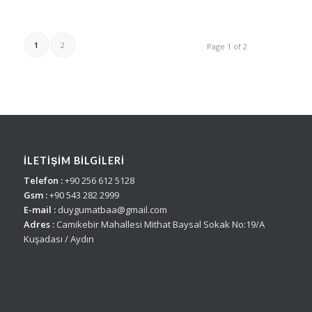
1
2
Page 1 of 2
İLETİŞİM BİLGİLERİ
Telefon :
+90 256 612 5128
Gsm :
+90 543 282 2999
E-mail :
duygumatbaa@gmail.com
Adres :
Camikebir Mahallesi Mithat Baysal Sokak No:19/A
Kuşadası / Aydın