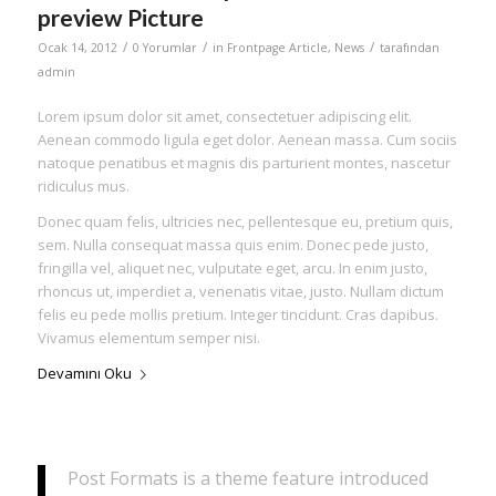
preview Picture
/
/
/
Ocak 14, 2012
0 Yorumlar
in
Frontpage Article
,
News
tarafından
admin
Lorem ipsum dolor sit amet, consectetuer adipiscing elit.
Aenean commodo ligula eget dolor. Aenean massa. Cum sociis
natoque penatibus et magnis dis parturient montes, nascetur
ridiculus mus.
Donec quam felis, ultricies nec, pellentesque eu, pretium quis,
sem. Nulla consequat massa quis enim. Donec pede justo,
fringilla vel, aliquet nec, vulputate eget, arcu. In enim justo,
rhoncus ut, imperdiet a, venenatis vitae, justo. Nullam dictum
felis eu pede mollis pretium. Integer tincidunt. Cras dapibus.
Vivamus elementum semper nisi.
Devamını Oku
Post Formats is a theme feature introduced