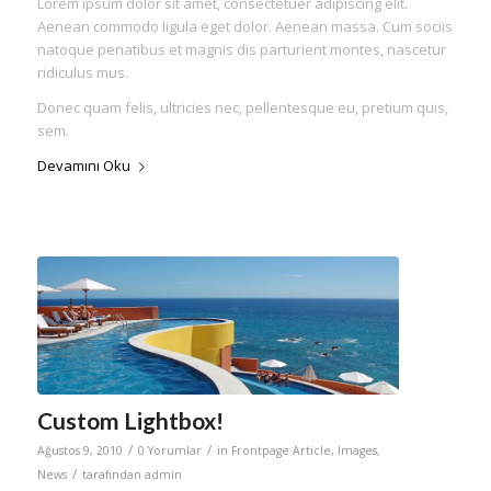
Lorem ipsum dolor sit amet, consectetuer adipiscing elit.
Aenean commodo ligula eget dolor. Aenean massa. Cum sociis
natoque penatibus et magnis dis parturient montes, nascetur
ridiculus mus.
Donec quam felis, ultricies nec, pellentesque eu, pretium quis,
sem.
Devamını Oku
Custom Lightbox!
/
/
Ağustos 9, 2010
0 Yorumlar
in
Frontpage Article
,
Images
,
/
News
tarafından
admin