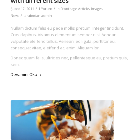
with different sizes
/
/
Şubat 17, 2011
1 Yorum
in
Frontpage Article
,
Images
,
/
News
tarafından
admin
Nullam dictum felis eu pede mollis pretium. Integer tincidunt.
Cras dapibus. Vivamus elementum semper nisi. Aenean
vulputate eleifend tellus. Aenean leo ligula, porttitor eu,
consequat vitae, eleifend ac, enim. Aliquam lor
Donec quam felis, ultricies nec, pellentesque eu, pretium quis,
sem.
Devamını Oku