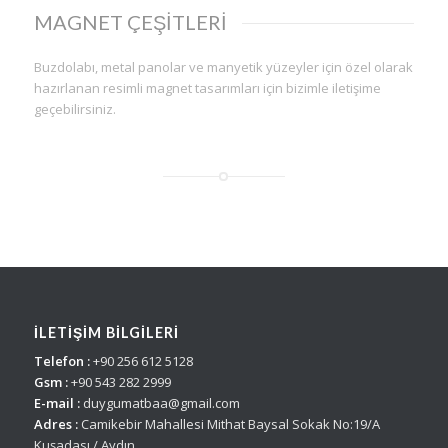
MAGNET ÇEŞİTLERİ
Buzdolabı, metal panolar ve manyetik yüzeyler için özel olarak
hazırlanan resimli magnet tasarımları için bizimle iletişime
geçebilirsiniz.
İLETİŞİM BİLGİLERİ
Telefon :
+90 256 612 5128
Gsm :
+90 543 282 2999
E-mail :
duygumatbaa@gmail.com
Adres :
Camikebir Mahallesi Mithat Baysal Sokak No:19/A
Kuşadası / Aydın