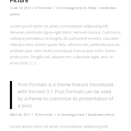
Picture
/
/
/
Ocak 14, 2012
0 Yorumlar
in
Frontpage Article
,
News
tarafından
admin
Lorem ipsum dolor sit amet, consectetuer adipiscing elit.
Aenean commodo ligula eget dolor. Aenean massa. Cum sociis
natoque penatibus et magnis dis parturient montes, nascetur
ridiculus mus. Donec quam felis, ultricies nec, pellentesque eu,
pretium quis, sem. Nulla consequat massa quis enim. Donec
pede justo, fringilla vel, aliquet nec, vulputate eget, arcu. In
enim justo, […]
Post Formats is a theme feature introduced
with Version 3.1. Post Formats can be used
by a theme to customize its presentation of
a post.
/
/
/
Mart 28, 2011
10 Yorumlar
in
Uncategorized
tarafından
admin
Lorem ipsum dolor sit amet, consectetuer adipiscing elit.