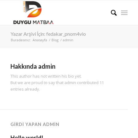
Yazar Arşivi İçin: fedakar_pnom4vio
Buradasınız:
Anasayfa
/
Blog
/
admin
Hakkında
admin
This author has not written his bio yet.
But we are proud to say that
admin
contributed 11
entries already.
GIRDI YAPAN ADMIN
Hello world!