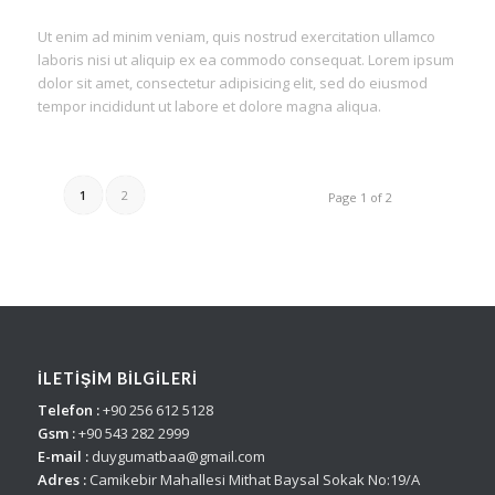
Ut enim ad minim veniam, quis nostrud exercitation ullamco
laboris nisi ut aliquip ex ea commodo consequat. Lorem ipsum
dolor sit amet, consectetur adipisicing elit, sed do eiusmod
tempor incididunt ut labore et dolore magna aliqua.
1
2
Page 1 of 2
İLETİŞİM BİLGİLERİ
Telefon :
+90 256 612 5128
Gsm :
+90 543 282 2999
E-mail :
duygumatbaa@gmail.com
Adres :
Camikebir Mahallesi Mithat Baysal Sokak No:19/A