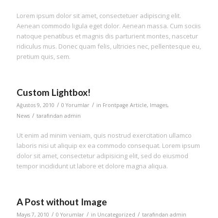
Lorem ipsum dolor sit amet, consectetuer adipiscing elit.
Aenean commodo ligula eget dolor. Aenean massa. Cum sociis
natoque penatibus et magnis dis parturient montes, nascetur
ridiculus mus. Donec quam felis, ultricies nec, pellentesque eu,
pretium quis, sem.
Custom Lightbox!
/
/
Ağustos 9, 2010
0 Yorumlar
in
Frontpage Article
,
Images
,
/
News
tarafından
admin
Ut enim ad minim veniam, quis nostrud exercitation ullamco
laboris nisi ut aliquip ex ea commodo consequat. Lorem ipsum
dolor sit amet, consectetur adipisicing elit, sed do eiusmod
tempor incididunt ut labore et dolore magna aliqua.
A Post without Image
/
/
/
Mayıs 7, 2010
0 Yorumlar
in
Uncategorized
tarafından
admin