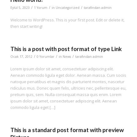
/
/
/
Eylül 5, 2023
1 Yorum
in
Uncategorized
tarafından
admin
Welcome to WordPress. This is your first post. Edit or delete it,
then start writing!
This is a post with post format of type Link
/
/
/
Ocak 17, 2012
0 Yorumlar
in
News
tarafından
admin
Lorem ipsum dolor sit amet, consectetuer adipiscing elit.
Aenean commodo ligula eget dolor. Aenean massa. Cum sociis
natoque penatibus et magnis dis parturient montes, nascetur
ridiculus mus. Donec quam felis, ultricies nec, pellentesque eu,
pretium quis, sem. Nulla consequat massa quis enim. Lorem
ipsum dolor sit amet, consectetuer adipiscing elit. Aenean
commodo ligula eget […]
This is a standard post format with preview