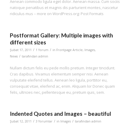
Aenean commodo ligula eget dolor. Aenean massa. Cum sociis
natoque penatibus et magnis dis parturient montes, nascetur
ridiculus mus – more on WordPress.org: Post Formats
Postformat Gallery: Multiple images with
different sizes
/
/
Şubat 17, 2011
1 Yorum
in
Frontpage Article
,
Images
,
/
News
tarafından
admin
Nullam dictum felis eu pede mollis pretium. Integer tincidunt.
Cras dapibus. Vivamus elementum semper nisi. Aenean
vulputate eleifend tellus. Aenean leo ligula, porttitor eu,
consequat vitae, eleifend ac, enim. Aliquam lor Donec quam
felis, ultricies nec, pellentesque eu, pretium quis, sem.
Indented Quotes and Images – beautiful
/
/
/
Şubat 12, 2011
3 Yorumlar
in
Images
tarafından
admin