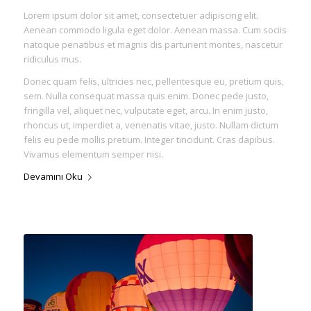
Lorem ipsum dolor sit amet, consectetuer adipiscing elit.
Aenean commodo ligula eget dolor. Aenean massa. Cum sociis
natoque penatibus et magnis dis parturient montes, nascetur
ridiculus mus.
Donec quam felis, ultricies nec, pellentesque eu, pretium quis,
sem. Nulla consequat massa quis enim. Donec pede justo,
fringilla vel, aliquet nec, vulputate eget, arcu. In enim justo,
rhoncus ut, imperdiet a, venenatis vitae, justo. Nullam dictum
felis eu pede mollis pretium. Integer tincidunt. Cras dapibus.
Vivamus elementum semper nisi.
Devamını Oku