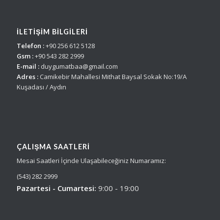
İLETİŞİM BİLGİLERİ
Telefon :
+90 256 612 5128
Gsm :
+90 543 282 2999
E-mail :
duygumatbaa@gmail.com
Adres :
Camikebir Mahallesi Mithat Baysal Sokak No:19/A
Kuşadası / Aydın
ÇALIŞMA SAATLERI
Mesai Saatleri İçinde Ulaşabileceğiniz Numaramız:
(543) 282 2999
Pazartesi - Cumartesi:
9:00 - 19:00