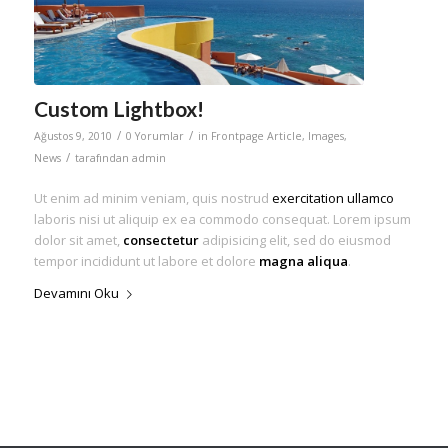
Custom Lightbox!
/
/
Ağustos 9, 2010
0 Yorumlar
in
Frontpage Article
,
Images
,
/
News
tarafından
admin
Ut enim ad minim veniam, quis nostrud
exercitation ullamco
laboris nisi ut aliquip ex ea commodo consequat. Lorem ipsum
dolor sit amet,
consectetur
adipisicing elit, sed do eiusmod
tempor incididunt ut labore et dolore
magna aliqua
.
Devamını Oku