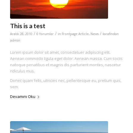
This is a test
/
/
/
Aralık 28, 2010
0 Yorumlar
in
Frontpage Article
,
News
tarafından
admin
Lorem ipsum dolor sit amet, consectetuer adipiscing elit.
Aenean commodo ligula eget dolor. Aenean massa. Cum sociis
natoque penatibus et magnis dis parturient montes, nascetur
ridiculus mus.
Donec quam felis, ultricies nec, pellentesque eu, pretium quis,
sem.
Devamını Oku