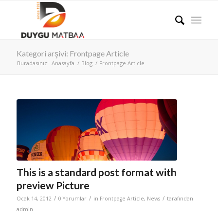
Kategori arşivi: Frontpage Article
Buradasınız:
Anasayfa
/
Blog
/
Frontpage Article
This is a standard post format with
preview Picture
/
/
/
Ocak 14, 2012
0 Yorumlar
in
Frontpage Article
,
News
tarafından
admin