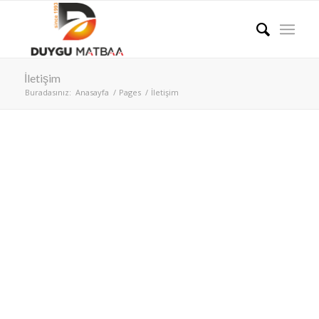
İletişim
Buradasınız:
Anasayfa
/
Pages
/
İletişim