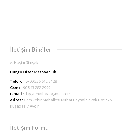
İletişim Bilgileri
A. Haşim Şimşek
Duygu Ofset Matbaacılık
Telefon :
+90 256 612 5128
Gsm :
+90 543 282 2999
E-mail :
duygumatbaa@gmail.com
Adres :
Camikebir Mahallesi Mithat Baysal Sokak No:19/A
Kuşadası / Aydın
İletişim Formu