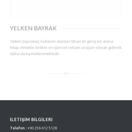
YELKEN BAYRAK
Yelken bayraklar
, kullanım alanları itibari ile geniş bir alana
hitap etmekle birlikte en işlevsel reklam araçları olarak giderek
daha da kıymetlenmektedir.
İLETİŞİM BİLGİLERİ
Telefon :
+90 256 612 5128