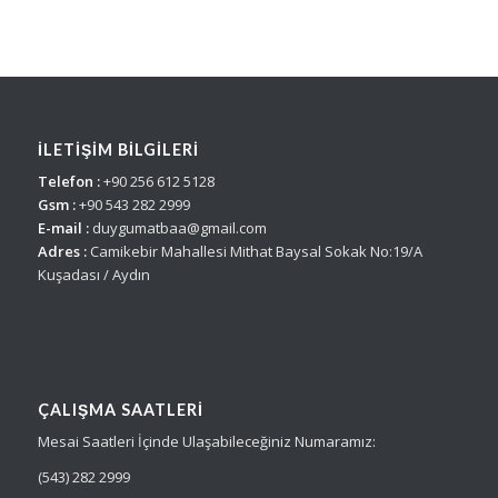
İLETİŞİM BİLGİLERİ
Telefon :
+90 256 612 5128
Gsm :
+90 543 282 2999
E-mail :
duygumatbaa@gmail.com
Adres :
Camikebir Mahallesi Mithat Baysal Sokak No:19/A
Kuşadası / Aydın
ÇALIŞMA SAATLERI
Mesai Saatleri İçinde Ulaşabileceğiniz Numaramız:
(543) 282 2999