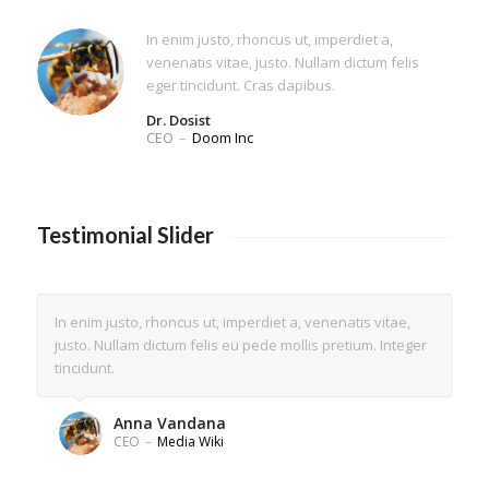
In enim justo, rhoncus ut, imperdiet a,
venenatis vitae, justo. Nullam dictum felis
eger tincidunt. Cras dapibus.
Dr. Dosist
CEO
–
Doom Inc
Testimonial Slider
In enim justo, rhoncus ut, imperdiet a, venenatis vitae,
justo. Nullam dictum felis eu pede mollis pretium. Integer
tincidunt.
Anna Vandana
CEO
–
Media Wiki