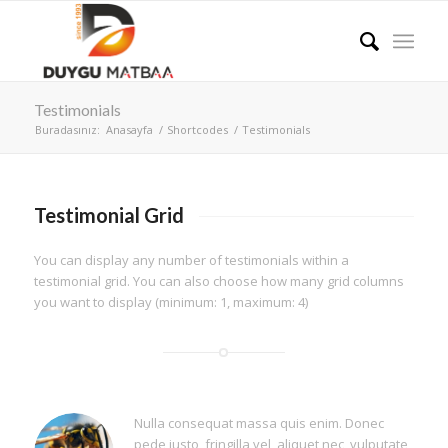
Testimonials
Buradasınız:
Anasayfa
/
Shortcodes
/
Testimonials
Testimonial Grid
You can display any number of testimonials within a
testimonial grid. You can also choose how many grid columns
you want to display (minimum: 1, maximum: 4)
Nulla consequat massa quis enim. Donec
pede justo, fringilla vel, aliquet nec, vulputate