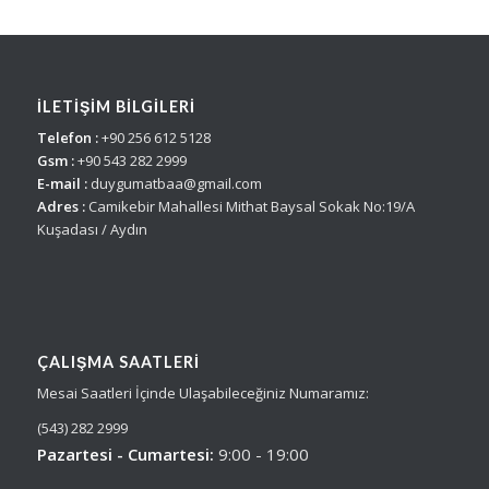
İLETİŞİM BİLGİLERİ
Telefon :
+90 256 612 5128
Gsm :
+90 543 282 2999
E-mail :
duygumatbaa@gmail.com
Adres :
Camikebir Mahallesi Mithat Baysal Sokak No:19/A
Kuşadası / Aydın
ÇALIŞMA SAATLERI
Mesai Saatleri İçinde Ulaşabileceğiniz Numaramız:
(543) 282 2999
Pazartesi - Cumartesi:
9:00 - 19:00