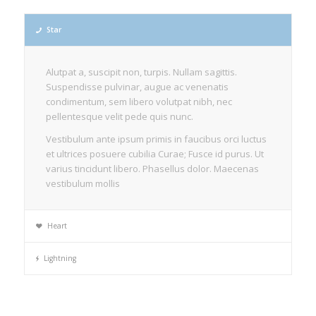
Star
Alutpat a, suscipit non, turpis. Nullam sagittis.
Suspendisse pulvinar, augue ac venenatis
condimentum, sem libero volutpat nibh, nec
pellentesque velit pede quis nunc.
Vestibulum ante ipsum primis in faucibus orci luctus
et ultrices posuere cubilia Curae; Fusce id purus. Ut
varius tincidunt libero. Phasellus dolor. Maecenas
vestibulum mollis
Heart
Lightning