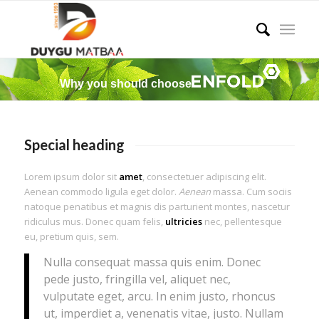
Why you should choose
Special heading
Lorem ipsum dolor sit
amet
, consectetuer adipiscing elit.
Aenean commodo ligula eget dolor.
Aenean
massa. Cum sociis
natoque penatibus et magnis dis parturient montes, nascetur
ridiculus mus. Donec quam felis,
ultricies
nec, pellentesque
eu, pretium quis, sem.
Nulla consequat massa quis enim. Donec
pede justo, fringilla vel, aliquet nec,
vulputate eget, arcu. In enim justo, rhoncus
ut, imperdiet a, venenatis vitae, justo. Nullam