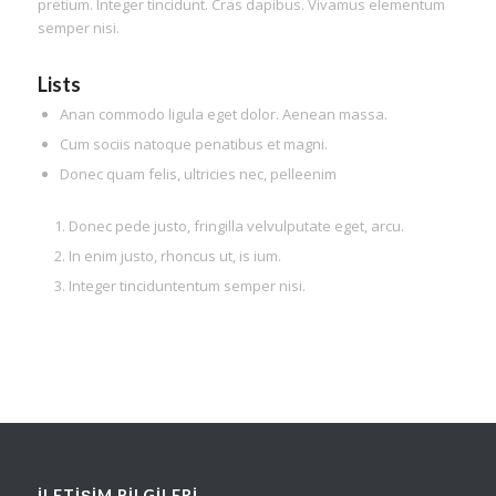
pretium. Integer tincidunt. Cras dapibus. Vivamus elementum
semper nisi.
Lists
Anan commodo ligula eget dolor. Aenean massa.
Cum sociis natoque penatibus et magni.
Donec quam felis, ultricies nec, pelleenim
Donec pede justo, fringilla velvulputate eget, arcu.
In enim justo, rhoncus ut, is ium.
Integer tinciduntentum semper nisi.
İLETİŞİM BİLGİLERİ