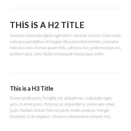
THIS IS A H2 TITLE
Aenean commodo ligula eget dolor. Aenean massa. Cum sociis
natoque penatibus et magnis dis parturient montes, nascetur
ridiculus mus. Donec quam felis, ultricies nec, pellentesque eu,
pretium quis, sem. Nulla consequat massa quis enim.
This is a H3 Title
Donec pede justo, fringilla vel, aliquet nec, vulputate eget,
arcu. In enim justo, rhoncus ut, imperdiet a, venenatis vitae,
justo. Nullam dictum felis eu pede mollis pretium. Integer
tincidunt. Cras dapibus. Vivamus elementum semper nisi.