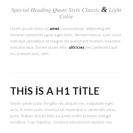
&
Special Heading Quote Style Classic
Light
Color
Lorem ipsum dolor sit
amet
, consectetuer adipiscing elit.
Aenean commodo ligula eget dolor.
Aenean
massa. Cum sociis
natoque penatibus et magnis dis parturient montes, nascetur
ridiculus mus. Donec quam felis,
ultricies
nec, pellentesque
eu, pretium quis, sem.
THIS IS A H1 TITLE
Donec pede justo, fringilla vel, aliquet nec, vulputate eget,
arcu. In enim justo, rhoncus ut, imperdiet a, venenatis vitae,
justo. Nullam dictum felis eu pede mollis pretium. Integer
tincidunt. Cras dapibus. Vivamus elementum semper nisi.