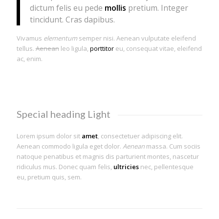
dictum felis eu pede
mollis
pretium. Integer
tincidunt. Cras dapibus.
Vivamus
elementum
semper nisi. Aenean vulputate eleifend
tellus.
Aenean
leo ligula,
porttitor
eu, consequat vitae, eleifend
ac, enim.
Special heading Light
Lorem ipsum dolor sit
amet
, consectetuer adipiscing elit.
Aenean commodo ligula eget dolor.
Aenean
massa. Cum sociis
natoque penatibus et magnis dis parturient montes, nascetur
ridiculus mus. Donec quam felis,
ultricies
nec, pellentesque
eu, pretium quis, sem.