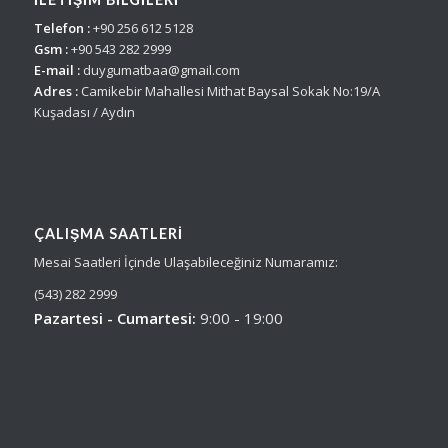
Telefon :
+90 256 612 5128
Gsm :
+90 543 282 2999
E-mail :
duygumatbaa@gmail.com
Adres :
Camikebir Mahallesi Mithat Baysal Sokak No:19/A
Kuşadası / Aydın
ÇALIŞMA SAATLERI
Mesai Saatleri İçinde Ulaşabileceğiniz Numaramız:
(543) 282 2999
Pazartesi - Cumartesi:
9:00 - 19:00